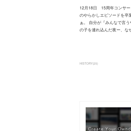
12月18日 15周年コン
のやらかしエピソードを卒
ぁ。 自分が『みんなで言う
の子を連れ込んだ夜ー、なぜ
HISTORY
(
25
)