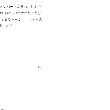
 メンバーさん達のこれまで
あれはいいコーナーだったな
) すぎちゃんがーこっそり女
トー／／
ます。