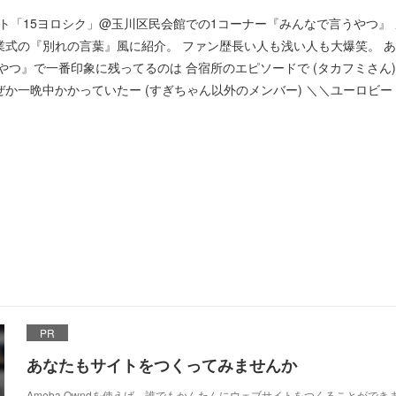
サート「15ヨロシク」@玉川区民会館での1コーナー『みんなで言うやつ』
業式の『別れの言葉』風に紹介。 ファン歴長い人も浅い人も大爆笑。 
やつ』で一番印象に残ってるのは 合宿所のエピソードで (タカフミさん
か一晩中かかっていたー (すぎちゃん以外のメンバー) ＼＼ユーロビー
PR
あなたもサイトをつくってみませんか
Ameba Owndを使えば、誰でもかんたんにウェブサイトをつくることができ