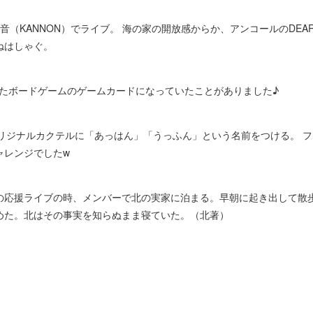
音（KANNON）でライブ。 海の家の開放感からか、アンコールのDEAR
ねはしゃぐ。
されたボードゲームのゲームカードになっていたことがありました♪
でオリジナルカクテルに「あっはん」「うっふん」という名前をつける。 
ャレンジでしたw
の応援ライブの時、メンバーで北の実家に泊まる。早朝に起き出して散
めた。北はその事実を知らぬまま寝ていた。（北著）