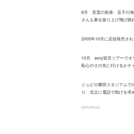
8月 音霊の前身、逗子の海
さんも拳を振り上げ飛び跳
2005年10月に店頭発売
10月 sexy宣言ツアー
恥心のその先に行けるかチ
ジュビロ磐田スタジアムで
り、北父に電話で助けを求
HISTORY
(
25
)