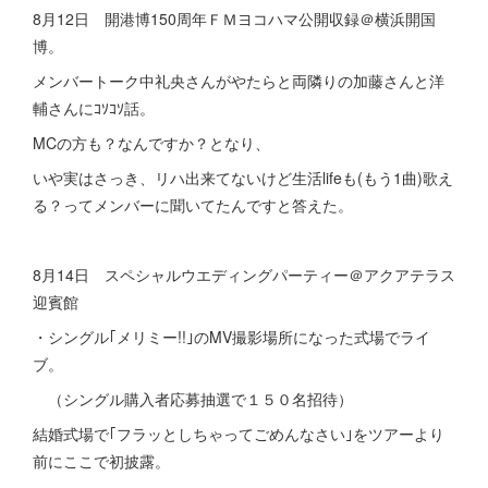
8月12日 開港博150周年ＦＭヨコハマ公開収録＠横浜開国
博。
メンバートーク中礼央さんがやたらと両隣りの加藤さんと洋
輔さんにｺｿｺｿ話。
MCの方も？なんですか？となり、
いや実はさっき、リハ出来てないけど生活lifeも(もう1曲)歌え
る？ってメンバーに聞いてたんですと答えた。
8月14日 スペシャルウエディングパーティー＠アクアテラス
迎賓館
・シングル｢メリミー!!｣のMV撮影場所になった式場でライ
ブ。
（シングル購入者応募抽選で１５０名招待）
結婚式場で｢フラッとしちゃってごめんなさい｣をツアーより
前にここで初披露。