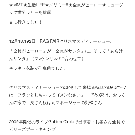
★MMT★生活LIFE★メリミー!!★全員がヒーロー★ミュージ
ック世界ラリーを披露
見に行きました！！
12月18.192日 RAG FAIRクリスマスディナーショー。
「全員がヒーロー」が「全員がサンタ」に。そして「あらけ
んサンタ」（マ○ケンサ○バに合わせて）
キラキラ衣装が印象的でした。
クリスマスディナーショーのOPそして来場者特典のDVDのPV
は「フラッとしちゃってゴメンなさい」、 PVの家は、おっく
んの家で 奥さん役は元マネージャーの則松さん
2009年開催のライブGolden Circleで出演者・お客さん全員で
ビリーズブートキャンプ