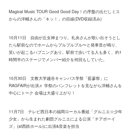
Magical Music TOUR Good Good Day！の序盤の出だしミス
からの洋輔さんの「キッ！」の目線(DVD収録済み)
10月11日 自由が丘女神まつり。礼央さんが歌い出そうとし
たら駅前なのでホームからプルプルプル〜と発車音が鳴り、
笑いが起こるハプニングあり。駅前で歩いてる人も多く、約1
時間半のステージでメンバー紹介を何回もしていた。
10月30日 文教大学越谷キャンパス学祭「藍蓼祭」に
RAGFAIRが出演♬︎ 学祭のパンフレットを見ながら洋輔さんを
中心にトーク 会場は大盛り上がり！
11月7日 テレビ西日本の福岡ローカル番組「グルニエ☆少年
少女」から生まれた劇団グルニエによる公演「チアボーイ
ズ」(at西鉄ホール)に出演&音楽を担当