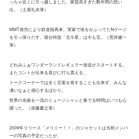
っちゃ近くに引っ越しました。家賃高すぎた数年間の思い
出。（土屋礼央筆）
MMT発売により鉄道熱再来。実家で埃をかぶってたNゲージ
を引っ張りだす。寝台特急「北斗星」は今も宝。（荒井健一
筆）
どれみふぁワンダーランドレギュラー放送がスタートする。
またコントが出来る喜びに打ち震える。
トークコーナーでは全く言葉を発することも出来ず、みんな
凄いなぁと感心するばかり。
世界の名曲を一流のミュージシャンと奏でる時間はいつも心
躍った。（加藤慶之筆）
2009年リリース「メリミー！！」のジャケットは当初メンバ
ーの写真の予定だったが、