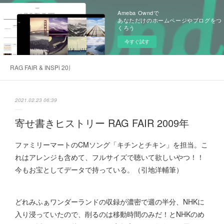
Ameba Owndで
あなただけのホームページやブログをつ
くろう
今すぐ試す
RAG FAIR & INSPi 20周年記念感謝サイト
2021.02.23 06:39
寄せ書きヒストリー RAG FAIR 2009年
ファミリーマートのCMソング「キチンとチキン」を担当。こ
れはアレンジも含めて、フルサイズで聴いて欲しいやつ！！
今もお宝としてデータで持っている。（引地洋輔筆）
どれみふぁワンダーランドの収録が濃密で週の半分、NHKに
入り浸っていたので、削るのは移動時間のみだ！とNHKのめ