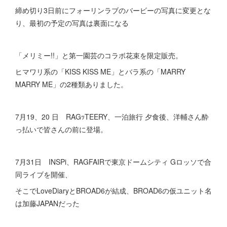
締め切り3日前にフォーリンラブのバービーの写真に変更とな
り、最初の予定の写真は裏面になる
「メリミー!!」と第一園芸のコラボ花束を限定販売。
ヒマワリ系の「KISS KISS ME」とバラ系の「MARRY
MARRY ME」の2種類ありました。
7月19、20 日 RAGｯTEERY、一泊旅行 夕食後、洋輔さん酔
っ払いで皆さんの前に登場。
7月31日 INSPi、RAGFAIRで東京ドームシティ Gロッソで合
同ライブを開催、
そこでLoveDiaryとBROAD6が結成、BROAD6の仮ユニット名
は加藤JAPANだった